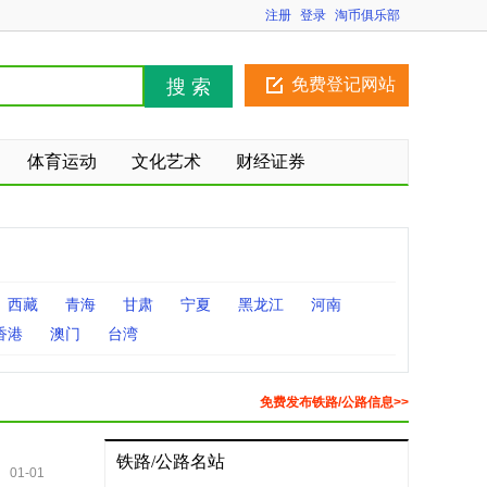
注册
登录
淘币俱乐部
免费登记网站
搜 索
体育运动
文化艺术
财经证券
西藏
青海
甘肃
宁夏
黑龙江
河南
香港
澳门
台湾
免费发布铁路/公路信息>>
铁路/公路名站
01-01