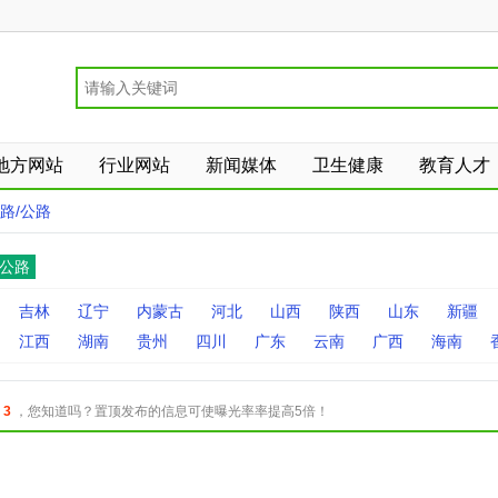
地方网站
行业网站
新闻媒体
卫生健康
教育人才
路/公路
/公路
吉林
辽宁
内蒙古
河北
山西
陕西
山东
新疆
江西
湖南
贵州
四川
广东
云南
广西
海南
：
3
，您知道吗？置顶发布的信息可使曝光率率提高5倍！