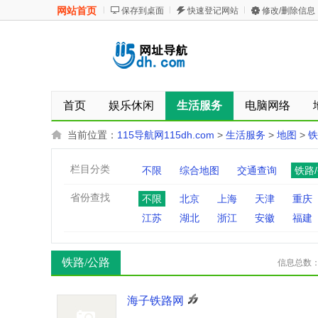
网站首页
保存到桌面
快速登记网站
修改/删除信息
首页
娱乐休闲
生活服务
电脑网络
当前位置：
115导航网115dh.com
>
生活服务
>
地图
>
铁
栏目分类
不限
综合地图
交通查询
铁路
省份查找
不限
北京
上海
天津
重庆
江苏
湖北
浙江
安徽
福建
铁路/公路
信息总数
海子铁路网