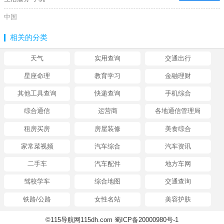
中国
相关的分类
天气
实用查询
交通出行
星座命理
教育学习
金融理财
其他工具查询
快递查询
手机综合
综合通信
运营商
各地通信管理局
租房买房
房屋装修
美食综合
家常菜视频
汽车综合
汽车资讯
二手车
汽车配件
地方车网
驾校学车
综合地图
交通查询
铁路/公路
女性名站
美容护肤
©115导航网115dh.com 蜀ICP备20000980号-1